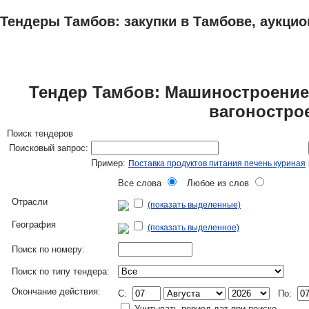
Тендеры Тамбов: закупки в Тамбове, аукцио
ТЕНДЕРЫ
ИССЛЕДОВАНИЯ, БИЗНЕС-ПЛАНЫ
АДРЕСА И ТЕЛЕФО
Тендер Тамбов: Машиностроение 
вагоностро
Поиск тендеров
Поисковый запрос:
Пример:
Поставка продуктов питания печень куриная
Все слова
Любое из слов
Отрасли
(показать выделенные)
География
(показать выделенное)
Поиск по номеру:
Поиск по типу тендера:
Окончание действия:
C:
По:
Учитывать период дат при поиске