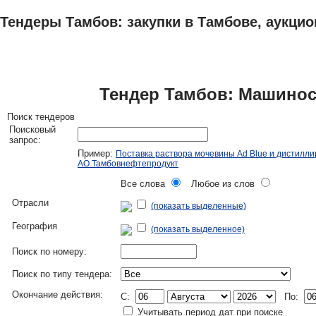
Тендеры Тамбов: закупки в Тамбове, аукцио
ТЕНДЕРЫ
ИССЛЕДОВАНИЯ, БИЗНЕС-ПЛАНЫ
АДРЕСА И ТЕЛЕФО
Тендер Тамбов: Машиност
Поиск тендеров
Поисковый
запрос:
Пример:
Поставка раствора мочевины Ad Blue и дистилл
АО Тамбовнефтепродукт
Все слова
Любое из слов
Отрасли
(показать выделенные)
География
(показать выделенное)
Поиск по номеру:
Поиск по типу тендера:
Окончание действия:
C:
По:
Учитывать период дат при поиске