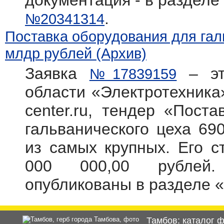
документация - в разделе
.
№20341314
Поставка оборудования для галь
млдр рублей (Архив)
Заявка
– эт
№17839159
области «Электротехника»
center.ru, тендер «Пост
гальванического цеха 69
из самых крупных. Его с
000 000,00 рублей.
опубликованы в разделе 
Тамбов: каталог 