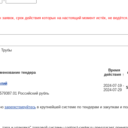
-
 заявок, срок действия которых на настоящий момент истёк, не ведётся
: Трубы
Время
менование тендера
действия
↑
елий
2024-07-19 -
5
2024-07-29
579387.01 Российский рубль
тно
в крупнейшей системе по тендерам и закупкам и по
зарегистрируйтесь
ара и упаковка" торговой системы contract-center.ru предлагает принят