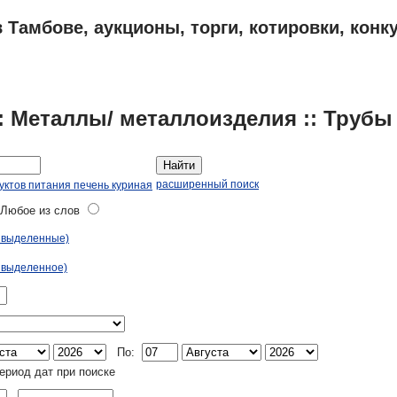
 Тамбове, аукционы, торги, котировки, конк
ПЛАНЫ
АДРЕСА И ТЕЛЕФОНЫ ТАМБОВА
ОБЪЯВЛЕНИЯ
: Металлы/ металлоизделия :: Трубы
Найти
расширенный поиск
уктов питания печень куриная
юбое из слов
ь выделенные)
 выделенное)
По:
ериод дат при поиске