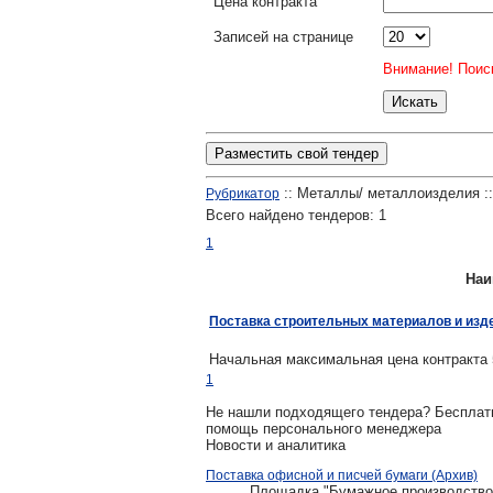
Цена контракта
Записей на странице
Внимание! Поиск
Разместить свой тендер
:: Металлы/ металлоизделия :
Рубрикатор
Всего найдено тендеров:
1
1
Наи
Поставка строительных материалов и изд
Начальная максимальная цена контракта 
1
Не нашли подходящего тендера? Беспла
помощь персонального менеджера
Новости и аналитика
Поставка офисной и писчей бумаги (Архив)
Площадка "Бумажное производство, т