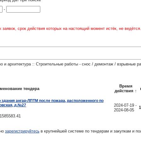
-
 заявок, срок действия которых на настоящий момент истёк, не ведётся
о и архитектура :: Строительные работы - снос / демонтаж / взрывные р
Время
менование тендера
действия
↑
 здания ангар-ЛПТМ после пожара, расположенного по
ковская, д.№27
2024-07-19 -
1
2024-08-05
1585583.41
тно
в крупнейшей системе по тендерам и закупкам и по
зарегистрируйтесь