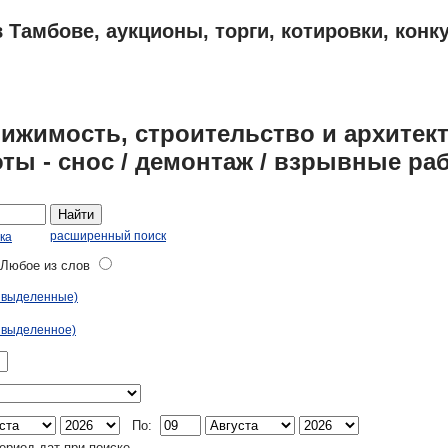
 Тамбове, аукционы, торги, котировки, конк
ПЛАНЫ
АДРЕСА И ТЕЛЕФОНЫ ТАМБОВА
ОБЪЯВЛЕНИЯ
ижимость, строительство и архитект
ты - снос / демонтаж / взрывные ра
Найти
расширенный поиск
ка
юбое из слов
ь выделенные)
 выделенное)
По:
ериод дат при поиске