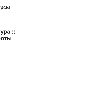
урсы
ура ::
боты