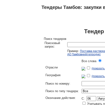
Тендеры Тамбов: закупки в
ТЕНДЕРЫ
ИССЛЕДОВАНИЯ, БИЗНЕС-
Тендер
Поиск тендеров
Поисковый
запрос:
Пример:
Поставка раствор
АО Тамбовнефтепродукт
Все слова
Л
Отрасли
(показат
География
(показать
Поиск по номеру:
Поиск по типу тендера:
Окончание действия:
C:
Учитывать п