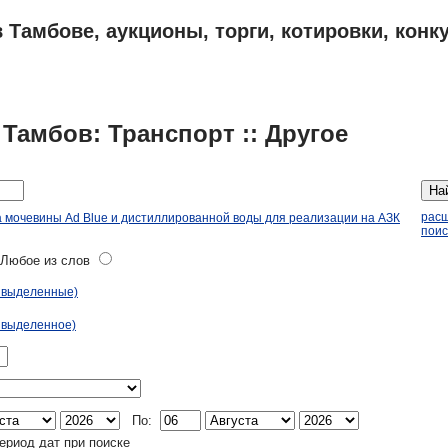
 Тамбове, аукционы, торги, котировки, конк
ПЛАНЫ
АДРЕСА И ТЕЛЕФОНЫ ТАМБОВА
ОБЪЯВЛЕНИЯ
 Тамбов: Транспорт :: Другое
На
рас
а мочевины Ad Blue и дистиллированной воды для реализации на АЗК
поис
юбое из слов
ь выделенные)
 выделенное)
По:
ериод дат при поиске