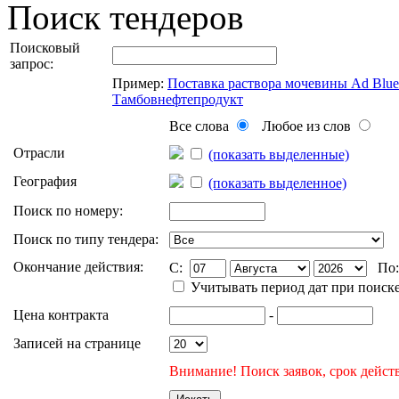
Поиск тендеров
Поисковый
запрос:
Пример:
Поставка раствора мочевины Ad Blu
Тамбовнефтепродукт
Все слова
Любое из слов
Отрасли
(показать выделенные)
География
(показать выделенное)
Поиск по номеру:
Поиск по типу тендера:
Окончание действия:
C:
По
Учитывать период дат при поиск
Цена контракта
-
Записей на странице
Внимание! Поиск заявок, срок действ