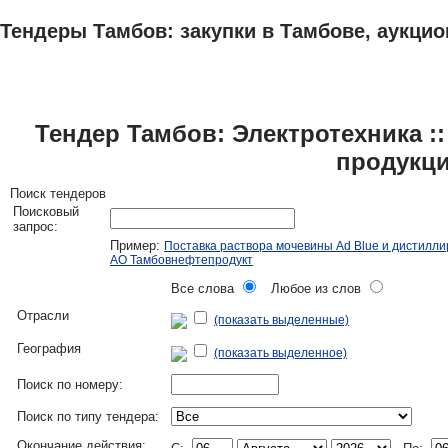
Тендеры Тамбов: закупки в Тамбове, аукцио
ТЕНДЕРЫ
ИССЛЕДОВАНИЯ, БИЗНЕС-ПЛАНЫ
АДРЕСА И ТЕЛЕФО
Тендер Тамбов: Электротехника :
продукц
Поиск тендеров
Поисковый
запрос:
Пример:
Поставка раствора мочевины Ad Blue и дистилл
АО Тамбовнефтепродукт
Все слова
Любое из слов
Отрасли
(показать выделенные)
География
(показать выделенное)
Поиск по номеру:
Поиск по типу тендера:
Окончание действия: