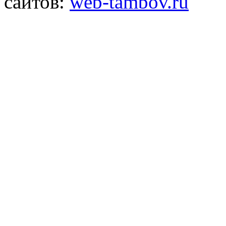
сайтов:
web-tambov.ru