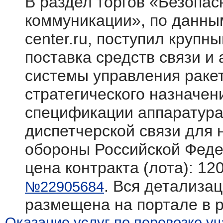
В раздел торгов «Безопасн
коммуникации», по данным
center.ru, поступил крупн
поставка средств связи и
системы управления раке
стратегического назначен
спецификации аппаратура
диспетчерской связи для
обороны Российской Фед
цена контракта (лота): 12
. Вся детализац
№22905684
размещена на портале в 
Оказание услуг по перевозке у