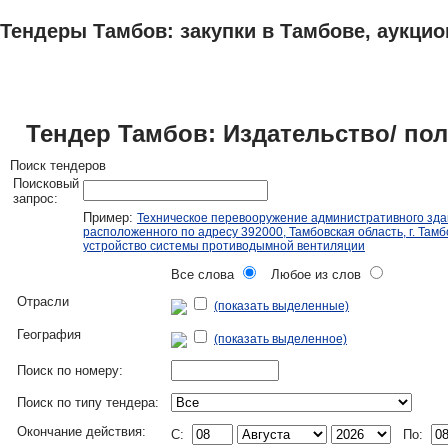
Тендеры Тамбов: закупки в Тамбове, аукцио
ТЕНДЕРЫ
ИССЛЕДОВАНИЯ, БИЗНЕС-ПЛАНЫ
АДРЕСА И ТЕЛЕФО
Тендер Тамбов: Издательство/ пол
Поиск тендеров
Поисковый
запрос:
Пример:
Техническое перевооружение административного зда
расположенного по адресу 392000, Тамбовская область, г. Тамбо
устройство системы противодымной вентиляции
Все слова
Любое из слов
Отрасли
(показать выделенные)
География
(показать выделенное)
Поиск по номеру:
Поиск по типу тендера:
Окончание действия:
C:
По: