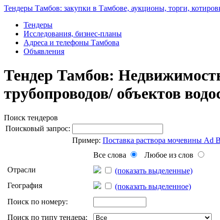
Тендеры Тамбов: закупки в Тамбове, аукционы, торги, котиров
Тендеры
Исследования, бизнес-планы
Адреса и телефоны Тамбова
Объявления
Тендер Тамбов: Недвижимость,
трубопроводов/ объектов вод
Поиск тендеров
Поисковый запрос:
Пример:
Поставка раствора мочевины Ad 
Все слова
Любое из слов
Отрасли
(показать выделенные)
География
(показать выделенное)
Поиск по номеру:
Поиск по типу тендера: