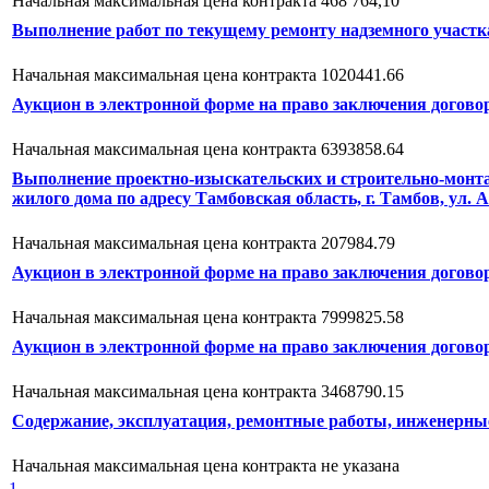
Начальная максимальная цена контракта 468 764,10
Выполнение работ по текущему ремонту надземного учас
Начальная максимальная цена контракта 1020441.66
Аукцион в электронной форме на право заключения договор
Начальная максимальная цена контракта 6393858.64
Выполнение проектно-изыскательских и строительно-монт
жилого дома по адресу Тамбовская область, г. Тамбов, ул. 
Начальная максимальная цена контракта 207984.79
Аукцион в электронной форме на право заключения договор
Начальная максимальная цена контракта 7999825.58
Аукцион в электронной форме на право заключения договор
Начальная максимальная цена контракта 3468790.15
Содержание, эксплуатация, ремонтные работы, инженерны
Начальная максимальная цена контракта не указана
1