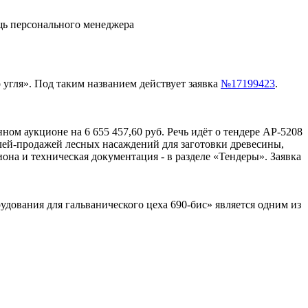
щь персонального менеджера
о угля». Под таким названием действует заявка
№17199423
.
нном аукционе на 6 655 457,60 руб. Речь идёт о тендере АР-5208
лей-продажей лесных насаждений для заготовки древесины,
на и техническая документация - в разделе «Тендеры». Заявка
рудования для гальванического цеха 690-бис» является одним из