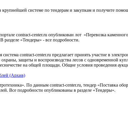
 крупнейшей системе по тендерам и закупкам и получите помо
ортале contract-center.ru опубликован лот «Перевозка каменног
 В разделе «Тендеры» - все подробности.
система contract-center.ru предлагает принять участие в электро
е охраны, защиты и воспроизводства лесов с одновременной куп
есничестве на общей площади. Общие условия проведения аукцио
блей (Архив)
ротехника». По данным contract-center.ru, тендер «Поставка обо
ублей. Все подробности опубликованы в разделе «Тендеры».