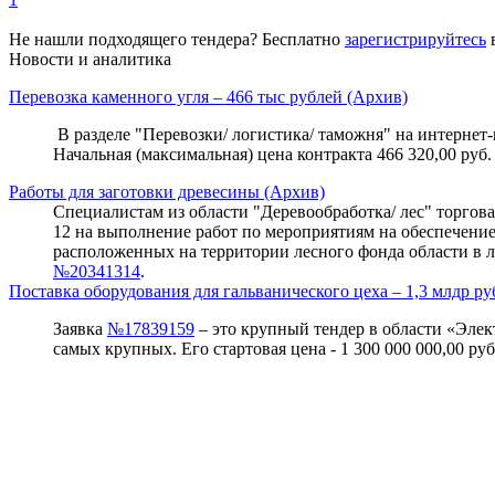
Не нашли подходящего тендера? Бесплатно
зарегистрируйтесь
в
Новости и аналитика
Перевозка каменного угля – 466 тыс рублей (Архив)
В разделе "Перевозки/ логистика/ таможня" на интернет-п
Начальная (максимальная) цена контракта 466 320,00 руб.
Работы для заготовки древесины (Архив)
Специалистам из области "Деревообработка/ лес" торговая 
12 на выполнение работ по мероприятиям на обеспечени
расположенных на территории лесного фонда области в л
№20341314
.
Поставка оборудования для гальванического цеха – 1,3 млдр ру
Заявка
№17839159
– это крупный тендер в области «Элект
самых крупных. Его стартовая цена - 1 300 000 000,00 р