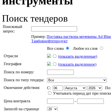
инструменты
Поиск тендеров
Поисковый
запрос:
Пример:
Поставка раствора мочевины Ad Blu
Тамбовнефтепродукт
Все слова
Любое из слов
Отрасли
(показать выделенные)
География
(показать выделенное)
Поиск по номеру:
Поиск по типу тендера:
Окончание действия:
C:
По
Учитывать период дат при поиск
Цена контракта
-
Записей на странице