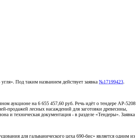
о угля». Под таким названием действует заявка
№17199423
.
нном аукционе на 6 655 457,60 руб. Речь идёт о тендере АР-5208
лей-продажей лесных насаждений для заготовки древесины,
на и техническая документация - в разделе «Тендеры». Заявка
рудования для гальванического цеха 690-бис» является одним из