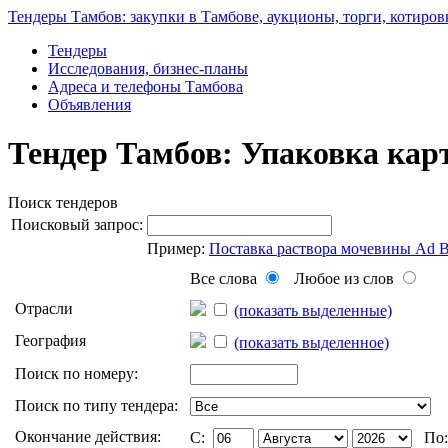
Тендеры Тамбов: закупки в Тамбове, аукционы, торги, котиров
Тендеры
Исследования, бизнес-планы
Адреса и телефоны Тамбова
Объявления
Тендер Тамбов: Упаковка ка
Поиск тендеров
Поисковый запрос:
Пример:
Поставка раствора мочевины Ad 
Все слова
Любое из слов
Отрасли
(показать выделенные)
География
(показать выделенное)
Поиск по номеру:
Поиск по типу тендера:
Окончание действия:
C:
По