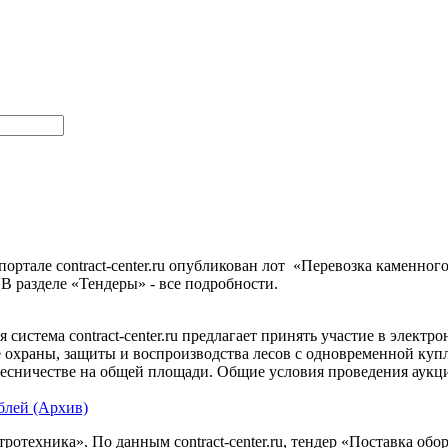
ортале contract-center.ru опубликован лот «Перевозка каменног
 В разделе «Тендеры» - все подробности.
система contract-center.ru предлагает принять участие в электро
е охраны, защиты и воспроизводства лесов с одновременной куп
есничестве на общей площади. Общие условия проведения аукцио
блей (Архив)
ротехника». По данным contract-center.ru, тендер «Поставка обо