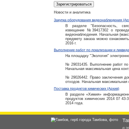
Новости и аналитика
Закупка оборудования видеонаблюдения (Ар
В разделе
"Безопасность, с
извещение №
39417302 о проведе
видеонаблюдения. На
чальная
(макс
предмету заказа можно ознакомить
2016 г.
Выполнение работ по локализации и ликвида
На площадку "Экология" электронной
№ 29031435. Выполнение работ по 
Начальная максимальная цена контр
№ 29026442. Право заключения дог
отходов. Начальная максимальная ц
Поставка продуктов химических (Архив)
В разделе «Химия» информационно
продуктов химических 2014 07 43-3
2014 года.
Та
© 2