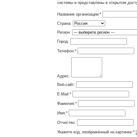
системы и представлены в открытом дост
Название организации:
*
Страна:
Регион:
Город:
Телефон:
*
Адрес:
Веб-сайт:
E-Mail:
*
Фамилия:
*
Имя:
*
Отчество:
Укажите код, изображённый на картинке:
*