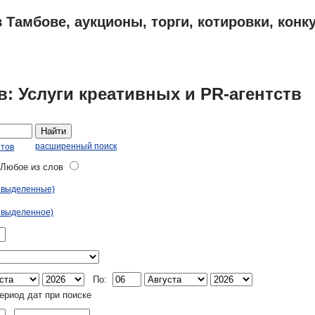
 Тамбове, аукционы, торги, котировки, конк
ПЛАНЫ
АДРЕСА И ТЕЛЕФОНЫ ТАМБОВА
ОБЪЯВЛЕНИЯ
: Услуги креативных и PR-агентств
Найти
расширенный поиск
етов
юбое из слов
ь выделенные)
 выделенное)
По:
ериод дат при поиске