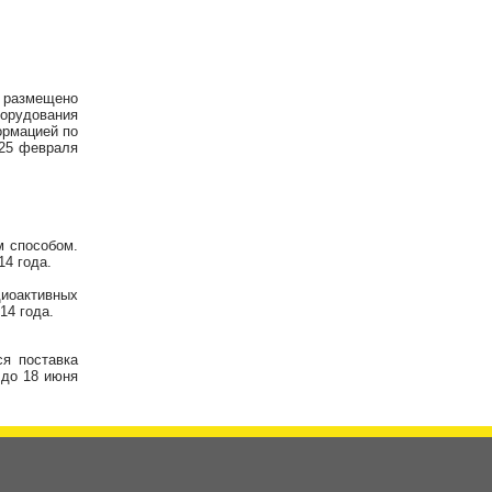
 размещено
орудования
ормацией по
25 февраля
м способом.
14 года.
диоактивных
14 года.
ся поставка
 до 18 июня