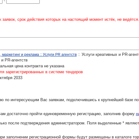
-
 заявок, срок действия которых на настоящий момент истёк, не ведётся
:: Услуги креативных и PR-агент
 маркетинг и реклама :: Услуги PR агентств
 и PR-агентств
льная цена контракта не указана
ля зарегистрированных в системе тендеров
Октября 2033
ю по интересующим Вас заявкам, подключившись к крупнейшей базе по
Вам достаточно пройти единовременную регистрацию, заполнив форму
н
олько после подтверждения администратором. Поля выделенные
*
являют
при заполнении регистрационной формы будут размещены в каталоге тор