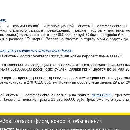
хив)
вязь и коммуникации"
информационной системы contract-center.ru
нии открытого запроса предложений. Предмет торгов - поставка об
имальная) сумма контракта - 99 000 000.00 руб
. С
более подробной инф
ся в
разделе "Тендеры". Заявку на участие в торгах можно подать
до 
ции очагов сибирского коконопряда (Архив)
 системы contract-center.ru поступили новые перспективные заявки:
локализации и ликвидации очагов сибирского коконопряда авиационны
акта 38108093,30 российских рублей. Заявки принимаются до 14 мая 20
овора на прием, транспортировку, переработку и хранение твердых ра
ена контракта 27876320 рублей. Конечный срок приема заявок 29 мая 20
й системы contract-center.ru размещена заявка
: требует
№29662932
. Начальная цена контракта 13 323 659,66 руб. Предложение актуально
мбов: каталог фирм, новости, объявления
006–2025 tambovorg.info
создание, изготовление сайтов:
web-tambov.ru