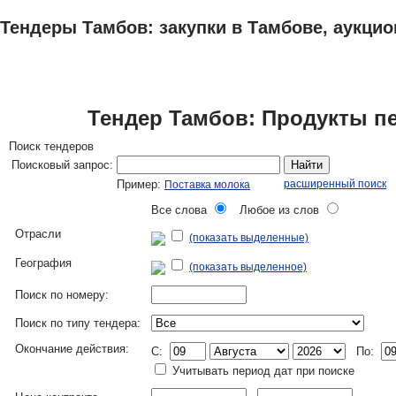
Тендеры Тамбов: закупки в Тамбове, аукцио
ТЕНДЕРЫ
ИССЛЕДОВАНИЯ, БИЗНЕС-ПЛАНЫ
АДРЕСА И ТЕЛЕФО
Тендер Тамбов: Продукты п
Поиск тендеров
Поисковый запрос:
Найти
Пример:
расширенный поиск
Поставка молока
Все слова
Любое из слов
Отрасли
(показать выделенные)
География
(показать выделенное)
Поиск по номеру:
Поиск по типу тендера:
Окончание действия:
C:
По:
Учитывать период дат при поиске