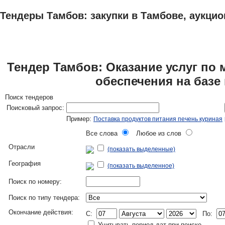
Тендеры Тамбов: закупки в Тамбове, аукцио
ТЕНДЕРЫ
ИССЛЕДОВАНИЯ, БИЗНЕС-ПЛАНЫ
АДРЕСА И ТЕЛЕФО
Тендер Тамбов: Оказание услуг по
обеспечения на базе
Поиск тендеров
Поисковый запрос:
Пример:
Поставка продуктов питания печень куриная
Все слова
Любое из слов
Отрасли
(показать выделенные)
География
(показать выделенное)
Поиск по номеру:
Поиск по типу тендера:
Окончание действия:
C:
По:
Учитывать период дат при поиске