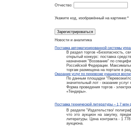
Отчество:
Укажите код, изображённый на картинке:
*
Новости и аналитика
Поставка автоматизированной системы управ
В раздел торгов «Безопасность, свя
открытый конкурс: поставка средст
назначения "Воззвание" по специф
Российской Федерации. Максимальна
торгам размещена на портале в ра
Оказание услуг по перевозке учащихся воспи
По данным площадки "Перевозки/лог
значительный лот - оказание услуг 
Форма проведения торгов - электро
«Тендеры».
Поставка технической литературы – 1,7 млн 
В разделе "Издательство/ полигра
что это аукцион на закупку, пред
литературы. Цена контракта - 1 77
аукциона.