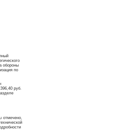
упный
егического
а обороны
изация по
н
396,40 руб.
разделе
ru отмечено,
технической
подробности