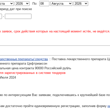
По:
ериод дат при поиске
-
 заявок, срок действия которых на настоящий момент истёк, не ведётся
:: Поставка лекарственного препарата 
карственные препараты/ средства
венного препарата Цефтриаксон
льная цена контракта 90000 Российский рубль
ля зарегистрированных в системе тендеров
 Июля 2024
ю по интересующим Вас заявкам, подключившись к крупнейшей базе по
Вам достаточно пройти единовременную регистрацию, заполнив форму
н