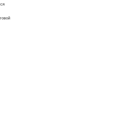
ся
говой