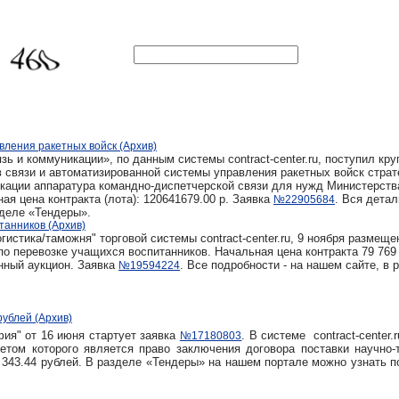
ления ракетных войск (Архив)
зь и коммуникации», по данным системы contract-center.ru, поступил кр
в связи и автоматизированной системы управления ракетных войск страт
икации аппаратура командно-диспетчерской связи для нужд Министерств
я цена контракта (лота): 120641679.00 р. Заявка
. Вся детал
№22905684
зделе «Тендеры».
танников (Архив)
истика/таможня" торговой системы contract-center.ru, 9 ноября размеще
по перевозке учащихся воспитанников. Начальная цена контракта 79 769 
нный аукцион. Заявка
. Все подробности - на нашем сайте, в 
№19594224
рублей (Архив)
фия" от 16 июня стартует заявка
. В системе contract-center.
№17180803
метом которого является право заключения договора поставки научно-
8 343.44 рублей. В разделе «Тендеры» на нашем портале можно узнать 