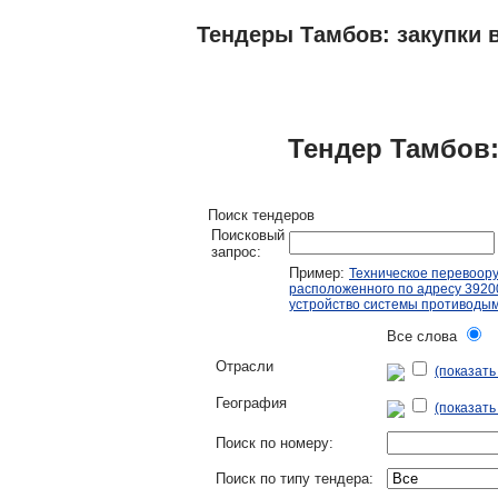
Тендеры Тамбов: закупки в
ТЕНДЕРЫ
ИССЛЕДОВАНИЯ, БИЗНЕС-
Тендер Тамбов:
Поиск тендеров
Поисковый
запрос:
Пример:
Техническое перевоор
расположенного по адресу 392000
устройство системы противоды
Все слова
Л
Отрасли
(показат
География
(показать
Поиск по номеру:
Поиск по типу тендера: