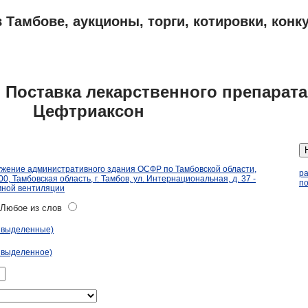
 Тамбове, аукционы, торги, котировки, конк
ПЛАНЫ
АДРЕСА И ТЕЛЕФОНЫ ТАМБОВА
ОБЪЯВЛЕНИЯ
 Поставка лекарственного препарата
Цефтриаксон
ужение административного здания ОСФР по Тамбовской области,
р
, Тамбовская область, г. Тамбов, ул. Интернациональная, д. 37 -
по
мной вентиляции
юбое из слов
ь выделенные)
 выделенное)