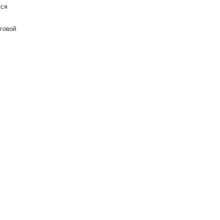
ся
говой