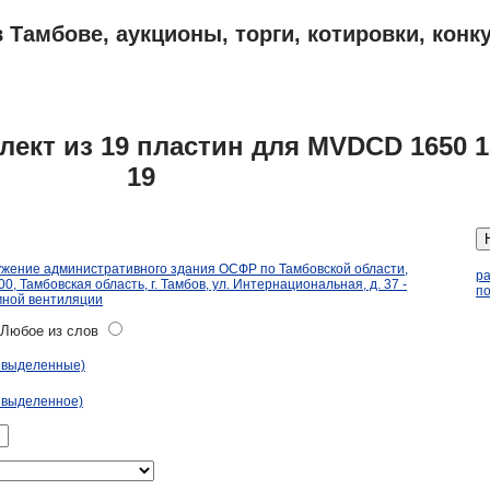
 Тамбове, аукционы, торги, котировки, конк
ПЛАНЫ
АДРЕСА И ТЕЛЕФОНЫ ТАМБОВА
ОБЪЯВЛЕНИЯ
ект из 19 пластин для MVDCD 1650 1
19
ужение административного здания ОСФР по Тамбовской области,
р
, Тамбовская область, г. Тамбов, ул. Интернациональная, д. 37 -
по
мной вентиляции
юбое из слов
ь выделенные)
 выделенное)