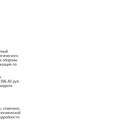
упный
егического
а обороны
изация по
н
396,40 руб.
разделе
ru отмечено,
технической
подробности