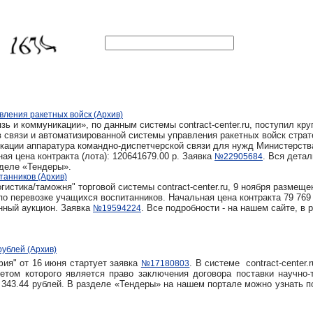
ления ракетных войск (Архив)
зь и коммуникации», по данным системы contract-center.ru, поступил кр
в связи и автоматизированной системы управления ракетных войск страт
икации аппаратура командно-диспетчерской связи для нужд Министерств
я цена контракта (лота): 120641679.00 р. Заявка
. Вся детал
№22905684
зделе «Тендеры».
танников (Архив)
истика/таможня" торговой системы contract-center.ru, 9 ноября размеще
по перевозке учащихся воспитанников. Начальная цена контракта 79 769 
нный аукцион. Заявка
. Все подробности - на нашем сайте, в 
№19594224
рублей (Архив)
фия" от 16 июня стартует заявка
. В системе contract-center.
№17180803
метом которого является право заключения договора поставки научно-
8 343.44 рублей. В разделе «Тендеры» на нашем портале можно узнать 