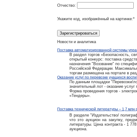
Отчество:
Укажите код, изображённый на картинке:
*
Новости и аналитика
Поставка автоматизированной системы управ
В раздел торгов «Безопасность, свя
открытый конкурс: поставка средст
назначения "Воззвание" по специф
Российской Федерации. Максимальна
торгам размещена на портале в ра
Оказание услуг по перевозке учащихся воспи
По данным площадки "Перевозки/лог
значительный лот - оказание услуг 
Форма проведения торгов - электро
«Тендеры».
Поставка технической литературы – 1,7 млн 
В разделе "Издательство/ полигра
что это аукцион на закупку, пред
литературы. Цена контракта - 1 77
аукциона.