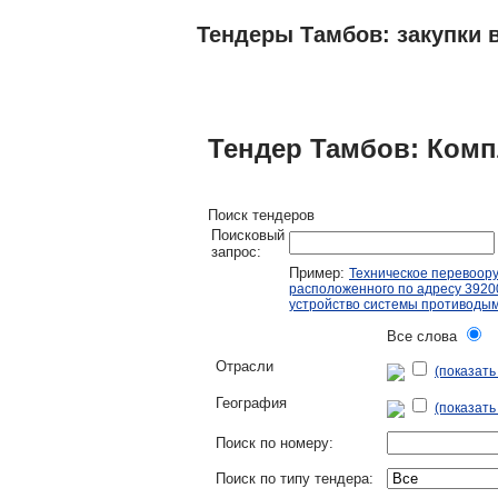
Тендеры Тамбов: закупки в
ТЕНДЕРЫ
ИССЛЕДОВАНИЯ, БИЗНЕС-
Тендер Тамбов: Компл
Поиск тендеров
Поисковый
запрос:
Пример:
Техническое перевоор
расположенного по адресу 392000
устройство системы противоды
Все слова
Л
Отрасли
(показат
География
(показать
Поиск по номеру:
Поиск по типу тендера: