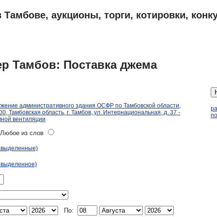
 Тамбове, аукционы, торги, котировки, конк
ПЛАНЫ
АДРЕСА И ТЕЛЕФОНЫ ТАМБОВА
ОБЪЯВЛЕНИЯ
ер Тамбов: Поставка джема
ужение административного здания ОСФР по Тамбовской области,
р
, Тамбовская область, г. Тамбов, ул. Интернациональная, д. 37 -
по
мной вентиляции
юбое из слов
ь выделенные)
 выделенное)
По: