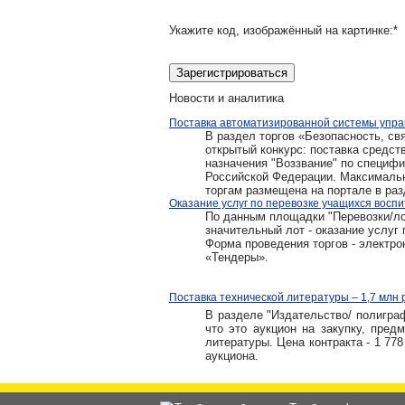
Укажите код, изображённый на картинке:
*
Новости и аналитика
Поставка автоматизированной системы управ
В раздел торгов «Безопасность, свя
открытый конкурс: поставка средст
назначения "Воззвание" по специф
Российской Федерации. Максимальна
торгам размещена на портале в ра
Оказание услуг по перевозке учащихся воспи
По данным площадки "Перевозки/лог
значительный лот - оказание услуг 
Форма проведения торгов - электро
«Тендеры».
Поставка технической литературы – 1,7 млн 
В разделе "Издательство/ полигра
что это аукцион на закупку, пред
литературы. Цена контракта - 1 77
аукциона.