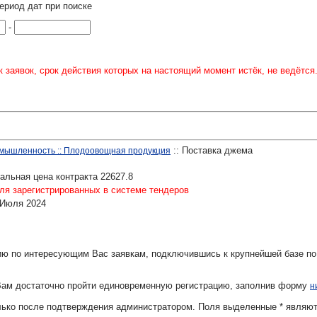
ериод дат при поиске
-
 заявок, срок действия которых на настоящий момент истёк, не ведётся
:: Поставка джема
мышленность :: Плодоовощная продукция
льная цена контракта 22627.8
ля зарегистрированных в системе тендеров
 Июля 2024
ю по интересующим Вас заявкам, подключившись к крупнейшей базе по
Вам достаточно пройти единовременную регистрацию, заполнив форму
н
олько после подтверждения администратором. Поля выделенные
*
являют