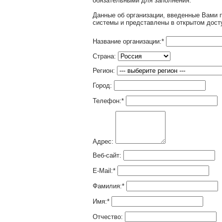
обязательными для заполнения.
Данные об организации, введенные Вами 
системы и представлены в открытом дост
Название организации:
*
Страна:
Регион:
Город:
Телефон:
*
Адрес:
Веб-сайт:
E-Mail:
*
Фамилия:
*
Имя:
*
Отчество: