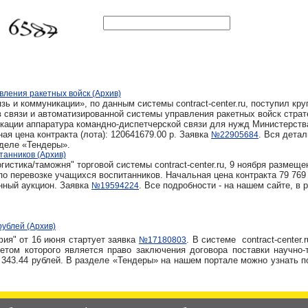
ления ракетных войск (Архив)
зь и коммуникации», по данным системы contract-center.ru, поступил кр
в связи и автоматизированной системы управления ракетных войск страт
икации аппаратура командно-диспетчерской связи для нужд Министерств
я цена контракта (лота): 120641679.00 р. Заявка
. Вся детал
№22905684
зделе «Тендеры».
танников (Архив)
истика/таможня" торговой системы contract-center.ru, 9 ноября размеще
по перевозке учащихся воспитанников. Начальная цена контракта 79 769 
нный аукцион. Заявка
. Все подробности - на нашем сайте, в 
№19594224
рублей (Архив)
фия" от 16 июня стартует заявка
. В системе contract-center.
№17180803
метом которого является право заключения договора поставки научно-
8 343.44 рублей. В разделе «Тендеры» на нашем портале можно узнать 