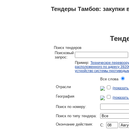
Тендеры Тамбов: закупки в
ТЕНДЕРЫ
ИССЛЕДОВАНИЯ, БИЗНЕС-
Тенд
Поиск тендеров
Поисковый
запрос:
Пример:
Техническое перевоор
расположенного по адресу 392000
устройство системы противоды
Все слова
Л
Отрасли
(показат
География
(показать
Поиск по номеру:
Поиск по типу тендера:
Окончание действия:
C: