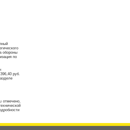
упный
егического
а обороны
изация по
н
396,40 руб.
разделе
ru отмечено,
технической
подробности