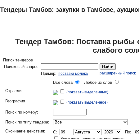
Тендеры Тамбов: закупки в Тамбове, аукцио
ТЕНДЕРЫ
ИССЛЕДОВАНИЯ, БИЗНЕС-ПЛАНЫ
АДРЕСА И ТЕЛЕФО
Тендер Тамбов: Поставка рыбы
слабого сол
Поиск тендеров
Поисковый запрос:
Найти
Пример:
расширенный поиск
Поставка молока
Все слова
Любое из слов
Отрасли
(показать выделенные)
География
(показать выделенное)
Поиск по номеру:
Поиск по типу тендера:
Окончание действия:
C:
По:
Учитывать период дат при поиске