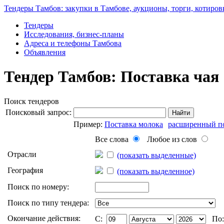
Тендеры Тамбов: закупки в Тамбове, аукционы, торги, котиров
Тендеры
Исследования, бизнес-планы
Адреса и телефоны Тамбова
Объявления
Тендер Тамбов: Поставка чая
Поиск тендеров
Поисковый запрос:
Найти
Пример:
Поставка молока
расширенный п
Все слова
Любое из слов
Отрасли
(показать выделенные)
География
(показать выделенное)
Поиск по номеру:
Поиск по типу тендера:
Окончание действия:
C:
По