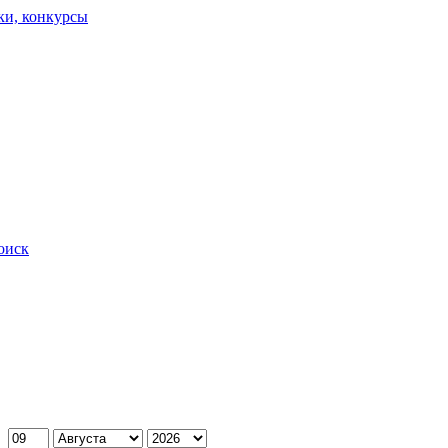
ки, конкурсы
оиск
: