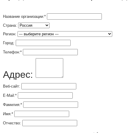
Название организации:
*
Страна:
Регион:
Город:
Телефон:
*
Адрес:
Веб-сайт:
E-Mail:
*
Фамилия:
*
Имя:
*
Отчество: