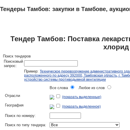
Тендеры Тамбов: закупки в Тамбове, аукцио
ТЕНДЕРЫ
ИССЛЕДОВАНИЯ, БИЗНЕС-ПЛАНЫ
АДРЕСА И ТЕЛЕФО
Тендер Тамбов: Поставка лекарст
хлорид
Поиск тендеров
Поисковый
запрос:
Пример:
Техническое перевооружение административного зда
расположенного по адресу 392000, Тамбовская область, г. Тамбо
устройство системы противодымной вентиляции
Все слова
Любое из слов
Отрасли
(показать выделенные)
География
(показать выделенное)
Поиск по номеру:
Поиск по типу тендера: