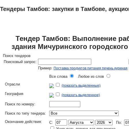
Тендеры Тамбов: закупки в Тамбове, аукцио
ТЕНДЕРЫ
ИССЛЕДОВАНИЯ, БИЗНЕС-ПЛАНЫ
АДРЕСА И ТЕЛЕФО
Тендер Тамбов: Выполнение раб
здания Мичуринского городского
Поиск тендеров
Поисковый запрос:
Пример:
Поставка продуктов питания печень куриная
Все слова
Любое из слов
Отрасли
(показать выделенные)
География
(показать выделенное)
Поиск по номеру:
Поиск по типу тендера:
Окончание действия:
C:
По:
Учитывать период дат при поиске