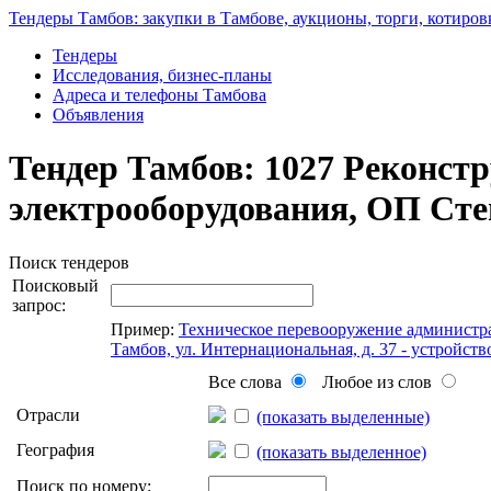
Тендеры Тамбов: закупки в Тамбове, аукционы, торги, котиров
Тендеры
Исследования, бизнес-планы
Адреса и телефоны Тамбова
Объявления
Тендер Тамбов: 1027 Реконстр
электрооборудования, ОП Сте
Поиск тендеров
Поисковый
запрос:
Пример:
Техническое перевооружение администра
Тамбов, ул. Интернациональная, д. 37 - устройс
Все слова
Любое из слов
Отрасли
(показать выделенные)
География
(показать выделенное)
Поиск по номеру: