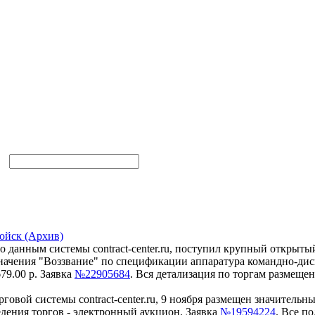
ойск (Архив)
по данным системы contract-center.ru, поступил крупный открыты
значения "Воззвание" по спецификации аппаратура командно-ди
79.00 р. Заявка
№22905684
. Вся детализация по торгам размещен
вой системы contract-center.ru, 9 ноября размещен значительны
едения торгов - электронный аукцион. Заявка
№19594224
. Все п