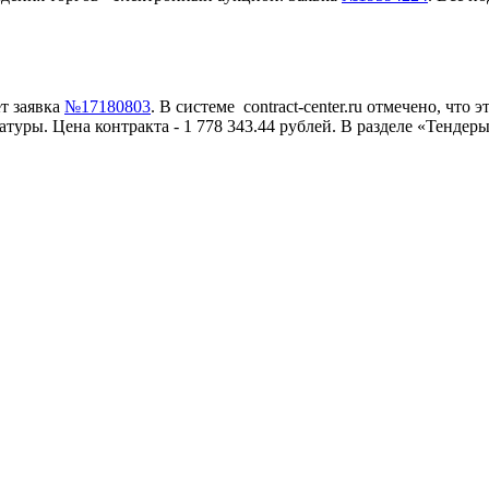
ет заявка
№17180803
. В системе contract-center.ru отмечено, что
туры. Цена контракта - 1 778 343.44 рублей. В разделе «Тенде