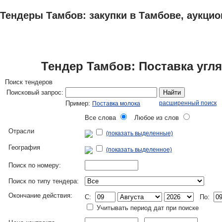
Тендеры Тамбов: закупки в Тамбове, аукцио
ТЕНДЕРЫ
ИССЛЕДОВАНИЯ, БИЗНЕС-ПЛАНЫ
АДРЕСА И ТЕЛЕФО
Тендер Тамбов: Поставка угл
Поиск тендеров
Поисковый запрос:
Найти
Пример:
расширенный поиск
Поставка молока
Все слова
Любое из слов
Отрасли
(показать выделенные)
География
(показать выделенное)
Поиск по номеру:
Поиск по типу тендера:
Окончание действия:
C:
По:
Учитывать период дат при поиске