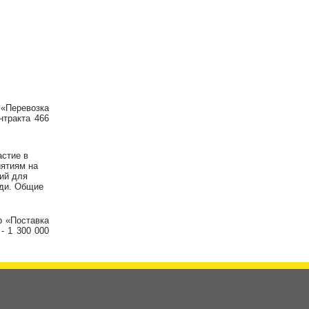
 «Перевозка
нтракта 466
астие в
иятиям на
ий для
ади. Общие
р «Поставка
- 1 300 000