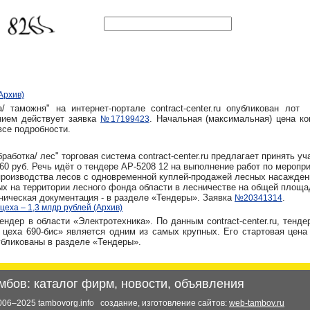
Архив)
/ таможня" на интернет-портале contract-center.ru опубликован лот
нием действует заявка
. Начальная (максимальная) цена ко
№17199423
все подробности.
аботка/ лес" торговая система contract-center.ru предлагает принять уч
,60 руб. Речь идёт о тендере АР-5208 12 на выполнение работ по меропр
производства лесов с одновременной куплей-продажей лесных насажден
ых на территории лесного фонда области в лесничестве на общей площ
ническая документация - в разделе «Тендеры». Заявка
.
№20341314
цеха – 1,3 млдр рублей (Архив)
ендер в области «Электротехника». По данным contract-center.ru, тенде
 цеха 690-бис» является одним из самых крупных. Его стартовая цена 
убликованы в разделе «Тендеры».
мбов: каталог фирм, новости, объявления
006–2025 tambovorg.info
создание, изготовление сайтов:
web-tambov.ru