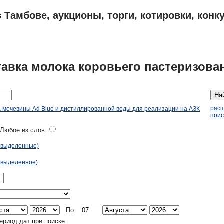
 Тамбове, аукционы, торги, котировки, конк
ПЛАНЫ
АДРЕСА И ТЕЛЕФОНЫ ТАМБОВА
ОБЪЯВЛЕНИЯ
тавка молока коровьего пастеризова
На
рас
а мочевины Ad Blue и дистиллированной воды для реализации на АЗК
поис
юбое из слов
ь выделенные)
 выделенное)
По:
ериод дат при поиске