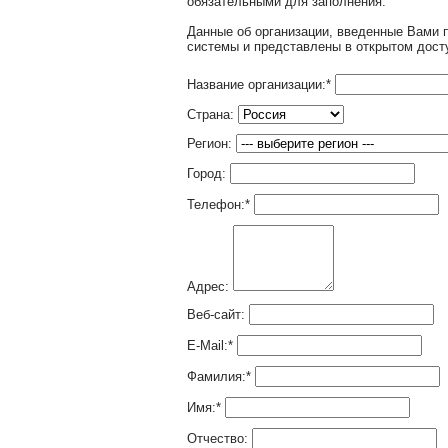
обязательными для заполнения.
Данные об организации, введенные Вами 
системы и представлены в открытом дост
Название организации:
*
Страна:
Регион:
Город:
Телефон:
*
Адрес:
Веб-сайт:
E-Mail:
*
Фамилия:
*
Имя:
*
Отчество: