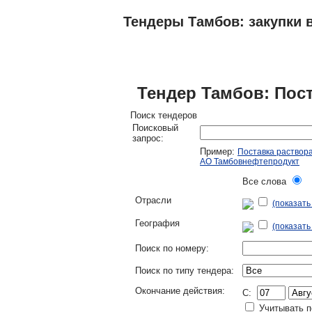
Тендеры Тамбов: закупки в
ТЕНДЕРЫ
ИССЛЕДОВАНИЯ, БИЗНЕС-
Тендер Тамбов: Пос
Поиск тендеров
Поисковый
запрос:
Пример:
Поставка раствор
АО Тамбовнефтепродукт
Все слова
Л
Отрасли
(показат
География
(показать
Поиск по номеру:
Поиск по типу тендера:
Окончание действия:
C:
Учитывать п