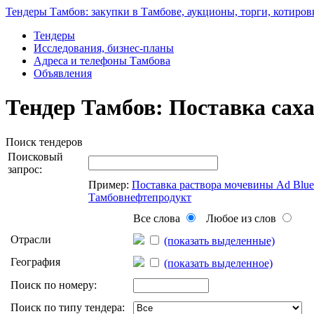
Тендеры Тамбов: закупки в Тамбове, аукционы, торги, котиров
Тендеры
Исследования, бизнес-планы
Адреса и телефоны Тамбова
Объявления
Тендер Тамбов: Поставка сах
Поиск тендеров
Поисковый
запрос:
Пример:
Поставка раствора мочевины Ad Blu
Тамбовнефтепродукт
Все слова
Любое из слов
Отрасли
(показать выделенные)
География
(показать выделенное)
Поиск по номеру:
Поиск по типу тендера: