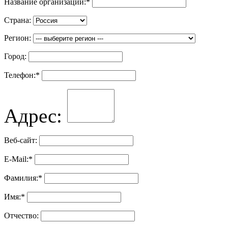
Название организации:
*
Страна:
Регион:
Город:
Телефон:
*
Адрес:
Веб-сайт:
E-Mail:
*
Фамилия:
*
Имя:
*
Отчество: