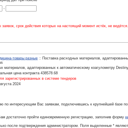
-
 заявок, срок действия которых на настоящий момент истёк, не ведётся
:: Поставка расходных материалов, адаптированны
едицина-товары разные
us
х материалов, адаптированных к автоматическому коагулометру Destiny
льная цена контракта 438578.68
ля зарегистрированных в системе тендеров
Августа 2024
ю по интересующим Вас заявкам, подключившись к крупнейшей базе по
Вам достаточно пройти единовременную регистрацию, заполнив форму
н
олько после подтверждения администратором. Поля выделенные
*
являют