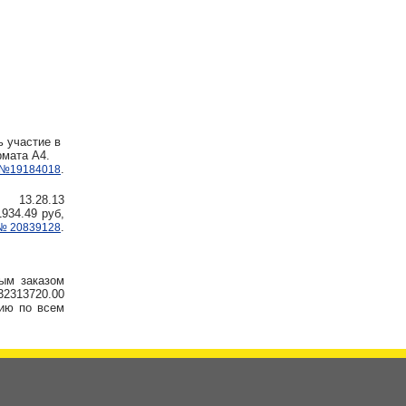
ь участие в
рмата А4.
.
№19184018
р 13.28.13
934.49 руб,
.
№20839128
ным заказом
2313720.00
ию по всем