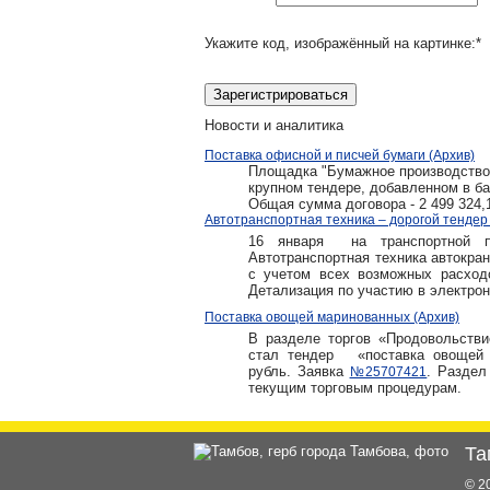
Укажите код, изображённый на картинке:
*
Новости и аналитика
Поставка офисной и писчей бумаги (Архив)
Площадка "Бумажное производство, т
крупном тендере, добавленном в ба
Общая сумма договора - 2 499 324,
Автотранспортная техника – дорогой тендер 
16 января на транспортной пло
Автотранспортная техника автокран
с учетом всех возможных расход
Детализация по участию в электрон
Поставка овощей маринованных (Архив)
В разделе торгов «Продовольстви
стал тендер «поставка овощей м
рубль. Заявка
. Раздел
№25707421
текущим торговым процедурам.
Та
© 2