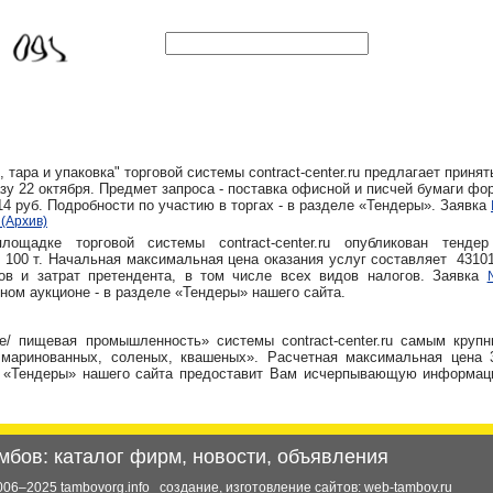
ара и упаковка" торговой системы contract-center.ru предлагает принят
зу 22 октября. Предмет запроса - поставка офисной и писчей бумаги фо
14 руб. Подробности по участию в торгах - в разделе «Тендеры». Заявка
(Архив)
щадке торговой системы contract-center.ru опубликован тенде
 100 т. Начальная максимальная цена оказания услуг составляет 43101
ов и затрат претендента, в том числе всех видов налогов. Заявка
ном аукционе - в разделе «Тендеры» нашего сайта.
е/ пищевая промышленность» системы contract-center.ru самым круп
аринованных, соленых, квашеных». Расчетная максимальная цена 3
 «Тендеры» нашего сайта предоставит Вам исчерпывающую информац
мбов: каталог фирм, новости, объявления
006–2025 tambovorg.info
создание, изготовление сайтов:
web-tambov.ru