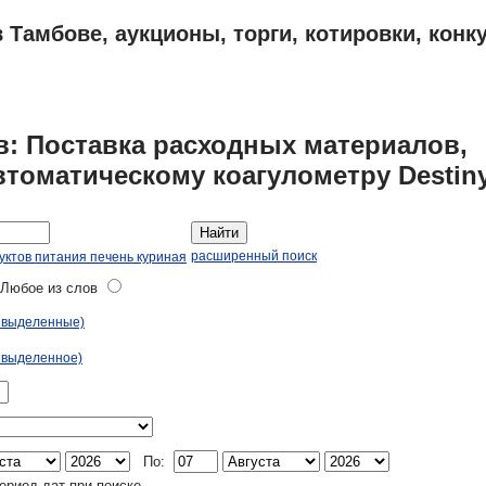
 Тамбове, аукционы, торги, котировки, конк
ПЛАНЫ
АДРЕСА И ТЕЛЕФОНЫ ТАМБОВА
ОБЪЯВЛЕНИЯ
в: Поставка расходных материалов,
томатическому коагулометру Destiny
Найти
расширенный поиск
уктов питания печень куриная
юбое из слов
ь выделенные)
 выделенное)
По:
ериод дат при поиске