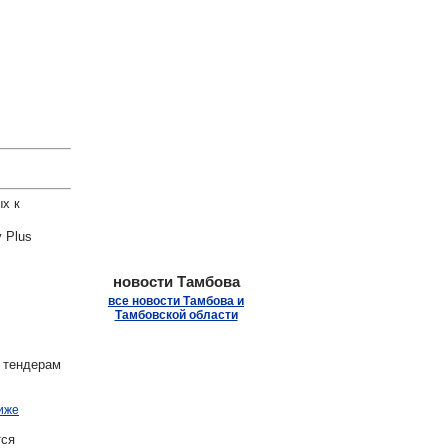
.
х к
 Plus
новости Тамбова
все новости Тамбова и
Тамбовской области
 тендерам
иже
ся