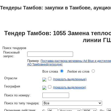
Тендеры Тамбов: закупки в Тамбове, аукцио
ТЕНДЕРЫ
ИССЛЕДОВАНИЯ, БИЗНЕС-ПЛАНЫ
АДРЕСА И ТЕЛЕФО
Тендер Тамбов: 1055 Замена тепло
линии Г
Поиск тендеров
Поисковый
запрос:
Пример:
Поставка раствора мочевины Ad Blue и дистилл
АО Тамбовнефтепродукт
Все слова
Любое из слов
Отрасли
(показать выделенные)
География
(показать выделенное)
Поиск по номеру:
Поиск по типу тендера:
Окончание действия: