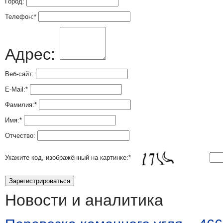
Город:
Телефон:
*
Адрес:
Веб-сайт:
E-Mail:
*
Фамилия:
*
Имя:
*
Отчество:
Укажите код, изображённый на картинке:
*
Новости и аналитика