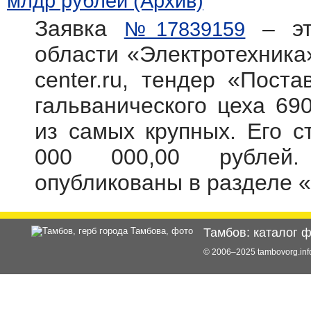
млдр рублей (Архив)
Заявка
– эт
№17839159
области «Электротехника»
center.ru, тендер «Пост
гальванического цеха 69
из самых крупных. Его с
000 000,00 рублей.
опубликованы в разделе 
Тамбов: каталог 
© 2006–2025 tambovorg.i