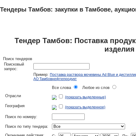
Тендеры Тамбов: закупки в Тамбове, аукцио
ТЕНДЕРЫ
ИССЛЕДОВАНИЯ, БИЗНЕС-ПЛАНЫ
АДРЕСА И ТЕЛЕФО
Тендер Тамбов: Поставка проду
изделия 
Поиск тендеров
Поисковый
запрос:
Пример:
Поставка раствора мочевины Ad Blue и дистилл
АО Тамбовнефтепродукт
Все слова
Любое из слов
Отрасли
(показать выделенные)
География
(показать выделенное)
Поиск по номеру:
Поиск по типу тендера:
Окончание действия: