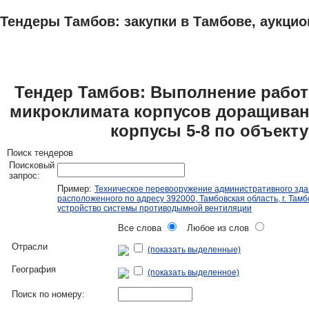
Тендеры Тамбов: закупки в Тамбове, аукцио
ТЕНДЕРЫ
ИССЛЕДОВАНИЯ, БИЗНЕС-ПЛАНЫ
АДРЕСА И ТЕЛЕФО
Тендер Тамбов: Выполнение рабо
микроклимата корпусов доращиван
корпусы 5-8 по объект
Поиск тендеров
Поисковый
запрос:
Пример:
Техническое перевооружение административного зда
расположенного по адресу 392000, Тамбовская область, г. Тамбо
устройство системы противодымной вентиляции
Все слова
Любое из слов
Отрасли
(показать выделенные)
География
(показать выделенное)
Поиск по номеру: