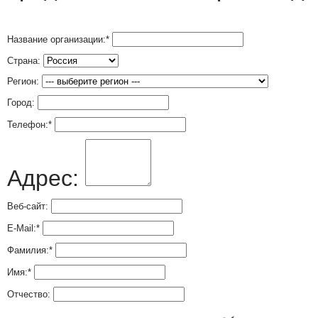
Название организации:
*
Страна:
Регион:
Город:
Телефон:
*
Адрес:
Веб-сайт:
E-Mail:
*
Фамилия:
*
Имя:
*
Отчество: