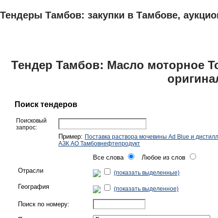
Тендеры Тамбов: закупки в Тамбове, аукцио
ТЕНДЕРЫ
ИССЛЕДОВАНИЯ, БИЗНЕС-ПЛАНЫ
АДРЕСА И ТЕЛЕФО
Тендер Тамбов: Масло моторное Tota
оригина
Поиск тендеров
Поисковый
запрос:
Пример:
Поставка раствора мочевины Ad Blue и дистил
АЗК АО Тамбовнефтепродукт
Все слова
Любое из слов
Отрасли
(показать выделенные)
География
(показать выделенное)
Поиск по номеру: