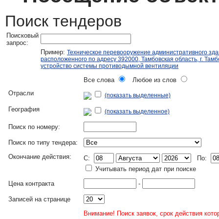
Поиск тендеров
Поисковый
запрос:
Пример:
Техническое перевооружение административного зда
расположенного по адресу 392000, Тамбовская область, г. Тамбо
устройство системы противодымной вентиляции
Все слова
Любое из слов
Отрасли
(показать выделенные)
География
(показать выделенное)
Поиск по номеру:
Поиск по типу тендера:
Окончание действия:
C:
По:
Учитывать период дат при поиске
Цена контракта
-
Записей на странице
Внимание! Поиск заявок, срок действия кото