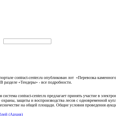
ортале contract-center.ru опубликован лот «Перевозка каменног
 В разделе «Тендеры» - все подробности.
система contract-center.ru предлагает принять участие в электро
е охраны, защиты и воспроизводства лесов с одновременной куп
есничестве на общей площади. Общие условия проведения аукцио
блей (Архив)