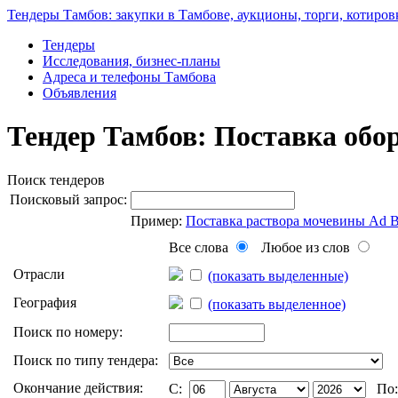
Тендеры Тамбов: закупки в Тамбове, аукционы, торги, котиров
Тендеры
Исследования, бизнес-планы
Адреса и телефоны Тамбова
Объявления
Тендер Тамбов: Поставка обо
Поиск тендеров
Поисковый запрос:
Пример:
Поставка раствора мочевины Ad 
Все слова
Любое из слов
Отрасли
(показать выделенные)
География
(показать выделенное)
Поиск по номеру:
Поиск по типу тендера:
Окончание действия:
C:
По