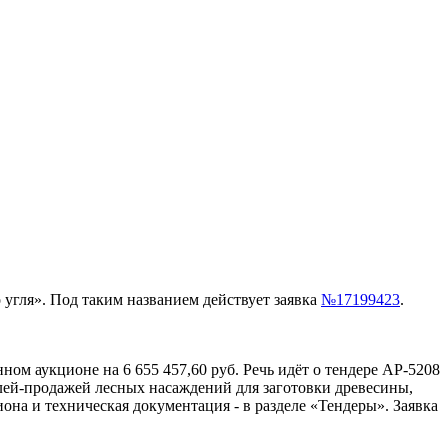
о угля». Под таким названием действует заявка
№17199423
.
нном аукционе на 6 655 457,60 руб. Речь идёт о тендере АР-5208
лей-продажей лесных насаждений для заготовки древесины,
на и техническая документация - в разделе «Тендеры». Заявка