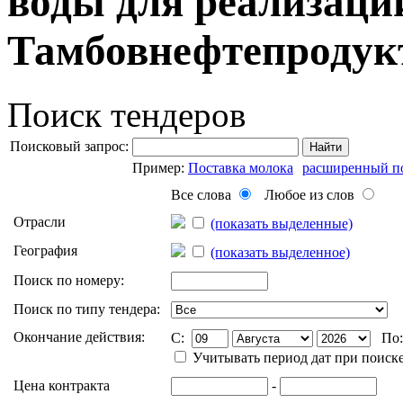
воды для реализаци
Тамбовнефтепродук
Поиск тендеров
Поисковый запрос:
Найти
Пример:
Поставка молока
расширенный п
Все слова
Любое из слов
Отрасли
(показать выделенные)
География
(показать выделенное)
Поиск по номеру:
Поиск по типу тендера:
Окончание действия:
C:
По
Учитывать период дат при поиск
Цена контракта
-