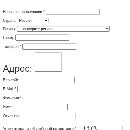
Название организации:
*
Страна:
Регион:
Город:
Телефон:
*
Адрес:
Веб-сайт:
E-Mail:
*
Фамилия:
*
Имя:
*
Отчество:
Укажите код, изображённый на картинке:
*