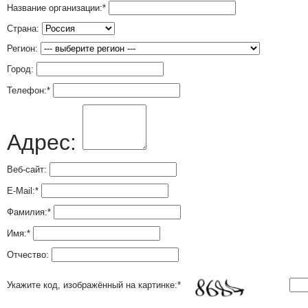
Название организации:
*
Страна:
Регион:
Город:
Телефон:
*
Адрес:
Веб-сайт:
E-Mail:
*
Фамилия:
*
Имя:
*
Отчество:
Укажите код, изображённый на картинке:
*