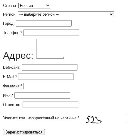
Страна:
Регион:
Город:
Телефон:
*
Адрес:
Веб-сайт:
E-Mail:
*
Фамилия:
*
Имя:
*
Отчество:
Укажите код, изображённый на картинке:
*