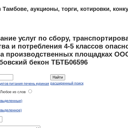
 Тамбове, аукционы, торги, котировки, конк
ПЛАНЫ
АДРЕСА И ТЕЛЕФОНЫ ТАМБОВА
ОБЪЯВЛЕНИЯ
ание услуг по сбору, транспортиров
ва и потребления 4-5 классов опасн
на производственных площадках ОО
бовский бекон ТБТБ06596
Найти
расширенный поиск
уктов питания печень куриная
юбое из слов
ь выделенные)
 выделенное)