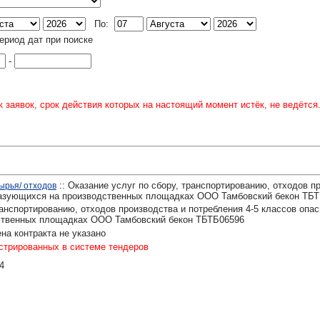
По:
ериод дат при поиске
-
 заявок, срок действия которых на настоящий момент истёк, не ведётся
:: Оказание услуг по сбору, транспортированию, отходов п
ырья/ отходов
бразующихся на производственных площадках ООО Тамбовский бекон ТБ
ранспортированию, отходов производства и потребления 4-5 классов опас
ственных площадках ООО Тамбовский бекон ТБТБ06596
на контракта не указано
истрированных в системе тендеров
4