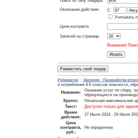
Поиск по типу тендера:
Окончание действия:
C:
Учитывать п
Цена контракта
Записей на странице
Внимание! Поиск
Разместить свой тендер
::
Рубрикатор
Экология :: Переработка вторс
и потребления 4-5 классов опасности, о
Оказание услуг по сбору, т
Название:
образующихся на производ
Кратко:
Начальная максимальная це
Текст:
Доступно только для зарег
Время
27 Июля 2024 - 29 Июля 202
действия:
Цена
контракта,
Не определена
руб.: