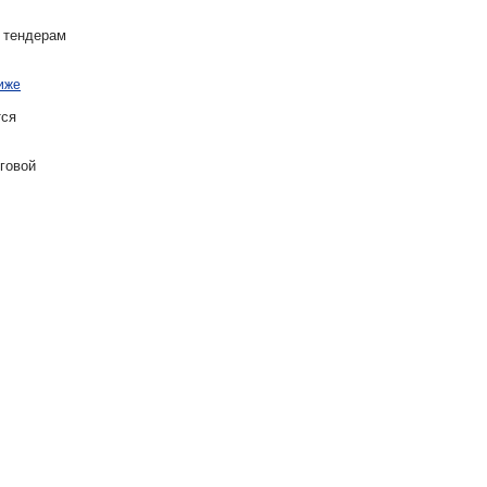
 тендерам
иже
ся
говой