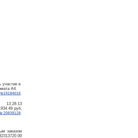
ь участие в
рмата А4.
.
№19184018
р 13.28.13
934.49 руб,
.
№20839128
ным заказом
2313720.00