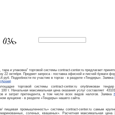
ара и упаковка" торговой системы contract-center.ru предлагает принят
зу 22 октября. Предмет запроса - поставка офисной и писчей бумаги фо
14 руб. Подробности по участию в торгах - в разделе «Тендеры». Заявка
(Архив)
щадке торговой системы contract-center.ru опубликован тенде
 100 т. Начальная максимальная цена оказания услуг составляет 43101
ов и затрат претендента, в том числе всех видов налогов. Заявка
ном аукционе - в разделе «Тендеры» нашего сайта.
е/ пищевая промышленность» системы contract-center.ru самым круп
аринованных, соленых, квашеных». Расчетная максимальная цена 3