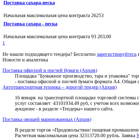
Поставка сахара-песка
Начальная максимальная цена контракта 26253
Поставка сахара - песка
Начальная максимальная цена контракта 93 203,00
1
Не нашли подходящего тендера? Бесплатно
зарегистрируйтесь
в
Новости и аналитика
Поставка офисной и писчей бумаги (Архив)
Площадка "Бумажное производство, тара и упаковка" торго
- поставка офисной и писчей бумаги формата А4. Общая с
Автотранспортная техника – дорогой тендер (Архив)
16 января на транспортной площадке торговой системы co
услуг составляет 43101934.49 руб, с учетом всех возможн
аукционе - в разделе «Тендеры» нашего сайта.
Поставка овощей маринованных (Архив)
В разделе торгов «Продовольствие/ пищевая промышленно
Расчетная максимальная цена 32313720.00 рубль. Заявка