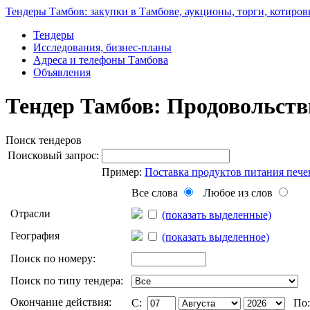
Тендеры Тамбов: закупки в Тамбове, аукционы, торги, котиров
Тендеры
Исследования, бизнес-планы
Адреса и телефоны Тамбова
Объявления
Тендер Тамбов: Продовольств
Поиск тендеров
Поисковый запрос:
Пример:
Поставка продуктов питания пече
Все слова
Любое из слов
Отрасли
(показать выделенные)
География
(показать выделенное)
Поиск по номеру:
Поиск по типу тендера:
Окончание действия:
C:
По