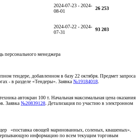
2024-07-23 - 2024-
26 253
08-01
2024-07-22 - 2024-
93 203
07-31
щь персонального менеджера
упном тендере, добавленном в базу 22 октября. Предмет запроса
гах - в разделе «Тендеры». Заявка
№19184018
.
техника автокран 100 т. Начальная максимальная цена оказания
ов. Заявка
№20839128
. Детализация по участию в электронном
тендер «поставка овощей маринованных, соленых, квашеных».
исчерпывающую информацию по всем текущим торговым