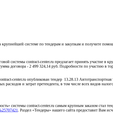
 крупнейшей системе по тендерам и закупкам и получите помо
вой системы contract-center.ru предлагает принять участие в кр
умма договора - 2 499 324,14 руб. Подробности по участию в тор
ntract-center.ru опубликован тендер 13.28.13 Автотранспортная 
ых расходов и затрат претендента, в том числе всех видов налог
сть» системы contract-center.ru самым крупным заказом стал 
№25707421
. Раздел «Тендеры» нашего сайта предоставит Вам 