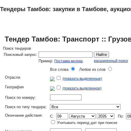
Тендеры Тамбов: закупки в Тамбове, аукцио
ТЕНДЕРЫ
ИССЛЕДОВАНИЯ, БИЗНЕС-ПЛАНЫ
АДРЕСА И ТЕЛЕФО
Тендер Тамбов: Транспорт :: Груз
Поиск тендеров
Поисковый запрос:
Найти
Пример:
расширенный поиск
Поставка молока
Все слова
Любое из слов
Отрасли
(показать выделенные)
География
(показать выделенное)
Поиск по номеру:
Поиск по типу тендера:
Окончание действия:
C:
По:
Учитывать период дат при поиске