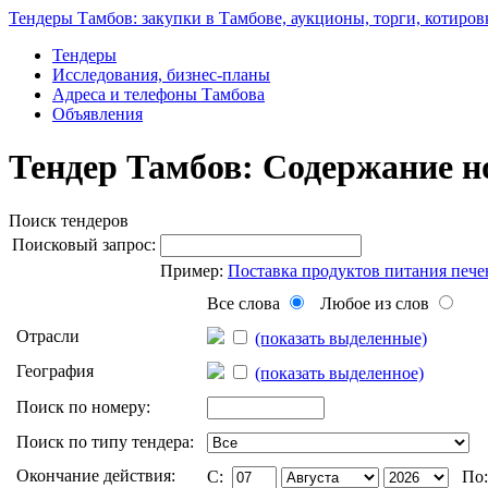
Тендеры Тамбов: закупки в Тамбове, аукционы, торги, котиров
Тендеры
Исследования, бизнес-планы
Адреса и телефоны Тамбова
Объявления
Тендер Тамбов: Содержание н
Поиск тендеров
Поисковый запрос:
Пример:
Поставка продуктов питания пече
Все слова
Любое из слов
Отрасли
(показать выделенные)
География
(показать выделенное)
Поиск по номеру:
Поиск по типу тендера:
Окончание действия:
C:
По