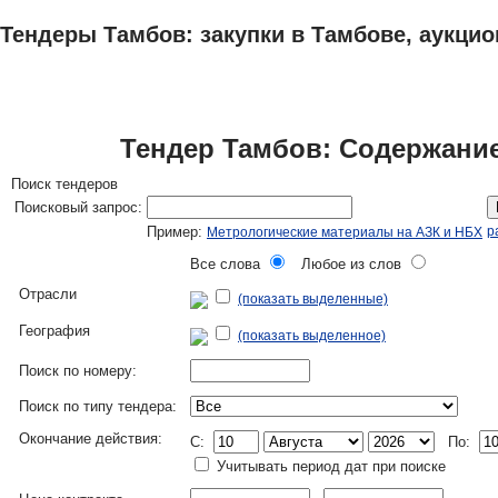
Тендеры Тамбов: закупки в Тамбове, аукцио
ТЕНДЕРЫ
ИССЛЕДОВАНИЯ, БИЗНЕС-ПЛАНЫ
АДРЕСА И ТЕЛЕФО
Тендер Тамбов: Содержание
Поиск тендеров
Поисковый запрос:
Пример:
р
Метрологические материалы на АЗК и НБХ
Все слова
Любое из слов
Отрасли
(показать выделенные)
География
(показать выделенное)
Поиск по номеру:
Поиск по типу тендера:
Окончание действия:
C:
По:
Учитывать период дат при поиске