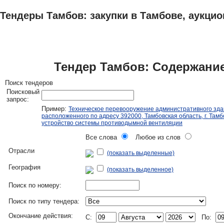
Тендеры Тамбов: закупки в Тамбове, аукцио
ТЕНДЕРЫ
ИССЛЕДОВАНИЯ, БИЗНЕС-ПЛАНЫ
АДРЕСА И ТЕЛЕФО
Тендер Тамбов: Содержание
Поиск тендеров
Поисковый
запрос:
Пример:
Техническое перевооружение административного зда
расположенного по адресу 392000, Тамбовская область, г. Тамбо
устройство системы противодымной вентиляции
Все слова
Любое из слов
Отрасли
(показать выделенные)
География
(показать выделенное)
Поиск по номеру:
Поиск по типу тендера:
Окончание действия:
C:
По: