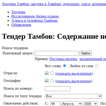
Тендеры Тамбов: закупки в Тамбове, аукционы, торги, котиров
Тендеры
Исследования, бизнес-планы
Адреса и телефоны Тамбова
Объявления
Тендер Тамбов: Содержание н
Поиск тендеров
Поисковый запрос:
Найти
Пример:
Поставка молока
расширенный п
Все слова
Любое из слов
Отрасли
(показать выделенные)
География
(показать выделенное)
Поиск по номеру:
Поиск по типу тендера:
Окончание действия:
C:
По