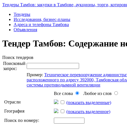
Тендеры Тамбов: закупки в Тамбове, аукционы, торги, котиров
Тендеры
Исследования, бизнес-планы
Адреса и телефоны Тамбова
Объявления
Тендер Тамбов: Содержание н
Поиск тендеров
Поисковый
запрос:
Пример:
Техническое перевооружение администра
расположенного по адресу 392000, Тамбовская облас
системы противодымной вентиляции
Все слова
Любое из слов
Отрасли
(показать выделенные)
География
(показать выделенное)
Поиск по номеру: