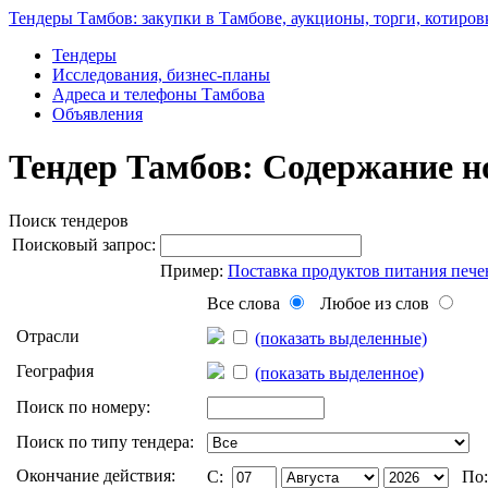
Тендеры Тамбов: закупки в Тамбове, аукционы, торги, котиров
Тендеры
Исследования, бизнес-планы
Адреса и телефоны Тамбова
Объявления
Тендер Тамбов: Содержание н
Поиск тендеров
Поисковый запрос:
Пример:
Поставка продуктов питания пече
Все слова
Любое из слов
Отрасли
(показать выделенные)
География
(показать выделенное)
Поиск по номеру:
Поиск по типу тендера:
Окончание действия:
C:
По