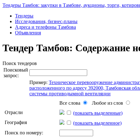
Тендеры Тамбов: закупки в Тамбове, аукционы, торги, котиров
Тендеры
Исследования, бизнес-планы
Адреса и телефоны Тамбова
Объявления
Тендер Тамбов: Содержание н
Поиск тендеров
Поисковый
запрос:
Пример:
Техническое перевооружение администра
расположенного по адресу 392000, Тамбовская облас
системы противодымной вентиляции
Все слова
Любое из слов
Отрасли
(показать выделенные)
География
(показать выделенное)
Поиск по номеру: