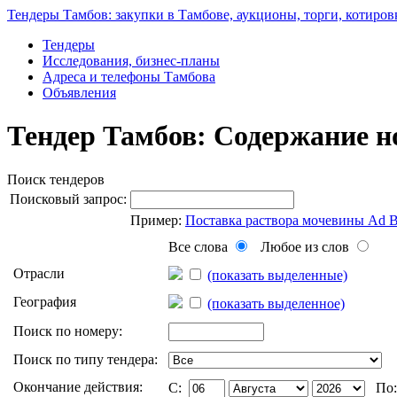
Тендеры Тамбов: закупки в Тамбове, аукционы, торги, котиров
Тендеры
Исследования, бизнес-планы
Адреса и телефоны Тамбова
Объявления
Тендер Тамбов: Содержание н
Поиск тендеров
Поисковый запрос:
Пример:
Поставка раствора мочевины Ad 
Все слова
Любое из слов
Отрасли
(показать выделенные)
География
(показать выделенное)
Поиск по номеру:
Поиск по типу тендера:
Окончание действия:
C:
По